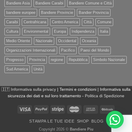
Bandiere Asia
Bandiere Caraibi
Bandiere Comune e Città
bandiere europee
Bandiere Provincie
Bandier Provincia
Caraibi
Centrafricana
Centro America
Città
Comune
Cultura
Environmental
Europa
Indipendenza
Italia
Medio Oriente
Nazionale
Occidental
Oceania
Organizzazioni Internazionali
Pacifico
Paesi del Mondo
Progresso
Provincia
regione
Repubblica
Simbolo Nazionale
Sud America
Unità
🇮🇹
Informativa sulla privacy
| Termini e condizioni | Informativa sulla
sicurezza dei dati e sul loro trattamento -
Politica di Spedizione
STAMPA LE TUE IDEE
SHOP
BLOG
Copyright 2026 ©
Bandiere Piu