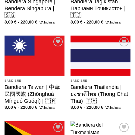
Bandiera Singapore |
Bandiera Tagikistan |
Bendera Singapura |
Парчами Тоҷикистон |
🇸🇬
🇹🇯
8,00
€
-
220,00
€
8,00
€
-
220,00
€
IVA Inclusa
IVA Inclusa
BANDIERE
BANDIERE
Bandiera Taiwan | 中華
Bandiera Thailandia |
民國國旗 (Zhōnghuá
ธงชาติไทย (Thong Chat
Mínguó Guóqí) | 🇹🇼
Thai) |🇹🇭
8,00
€
-
220,00
€
8,00
€
-
220,00
€
IVA Inclusa
IVA Inclusa