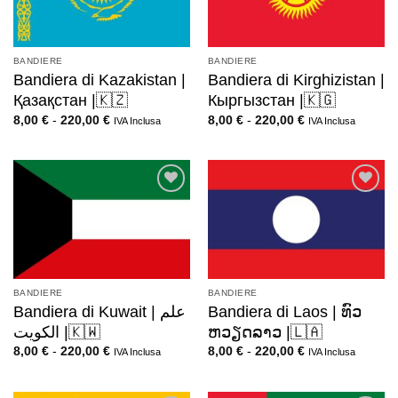
BANDIERE
BANDIERE
Bandiera di Kazakistan |
Bandiera di Kirghizistan |
Қазақстан |🇰🇿
Кыргызстан |🇰🇬
8,00
€
-
220,00
€
8,00
€
-
220,00
€
IVA Inclusa
IVA Inclusa
BANDIERE
BANDIERE
Bandiera di Kuwait | علم
Bandiera di Laos | ທົວ
الكويت |🇰🇼
ຫວຽດລາວ |🇱🇦
8,00
€
-
220,00
€
8,00
€
-
220,00
€
IVA Inclusa
IVA Inclusa