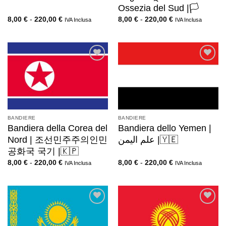
Ossezia del Sud |🏳️
8,00
€
-
220,00
€
8,00
€
-
220,00
€
IVA Inclusa
IVA Inclusa
BANDIERE
BANDIERE
Bandiera della Corea del
Bandiera dello Yemen |
Nord | 조선민주주의인민
علم اليمن |🇾🇪
공화국 국기 |🇰🇵
8,00
€
-
220,00
€
8,00
€
-
220,00
€
IVA Inclusa
IVA Inclusa