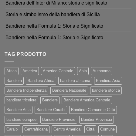
Bandiera dell’Inter di Milano: storia e significato
Storia e simbolismo della bandiera di Sicilia
Bandiere nella Formula 1: Storia e Significato
Bandiere nella Formula 1: Storia e Significato
TAG PRODOTTO
Africa
America
America Centrale
Asia
Autonoma
Bandiera
Bandiera Africa
bandiera africana
Bandiera Asia
Bandiera Indipendenza
Bandiera Nazionale
bandiera storica
bandiera tricolore
Bandiere
Bandiere America Centrale
Bandiere Asia
Bandiere Caraibi
Bandiere Comune e Città
bandiere europee
Bandiere Provincie
Bandier Provincia
Caraibi
Centrafricana
Centro America
Città
Comune