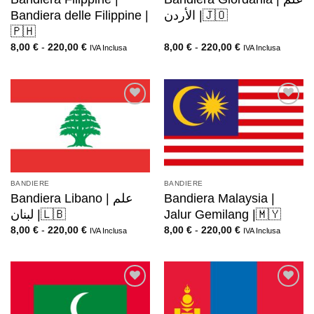
Bandiera delle Filippine |
الأردن |🇯🇴
🇵🇭
8,00
€
-
220,00
€
8,00
€
-
220,00
€
IVA Inclusa
IVA Inclusa
BANDIERE
BANDIERE
Bandiera Libano | علم
Bandiera Malaysia |
لبنان |🇱🇧
Jalur Gemilang |🇲🇾
8,00
€
-
220,00
€
8,00
€
-
220,00
€
IVA Inclusa
IVA Inclusa