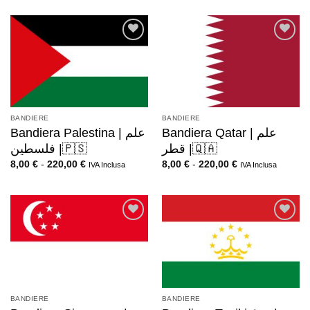
BANDIERE
BANDIERE
Bandiera Qatar | علم
Bandiera Palestina | علم
قطر |🇶🇦
فلسطين |🇵🇸
8,00
€
-
220,00
€
8,00
€
-
220,00
€
IVA Inclusa
IVA Inclusa
BANDIERE
BANDIERE