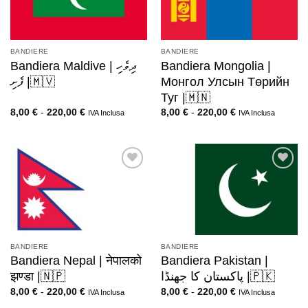
BANDIERE
BANDIERE
Bandiera Maldive | ދިވެހި
Bandiera Mongolia |
ފެށި |🇲🇻
Монгол Улсын Төрийн
Туг |🇲🇳
8,00
€
-
220,00
€
8,00
€
-
220,00
€
IVA Inclusa
IVA Inclusa
BANDIERE
BANDIERE
Bandiera Nepal | नेपालको
Bandiera Pakistan |
झण्डा |🇳🇵
پاکستان کا جھنڈا |🇵🇰
8,00
€
-
220,00
€
8,00
€
-
220,00
€
IVA Inclusa
IVA Inclusa