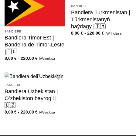
BANDIERE
Bandiera Turkmenistan |
Türkmenistanyň
baýdagy |🇹🇲
BANDIERE
8,00
€
-
220,00
€
IVA Inclusa
Bandiera Timor Est |
Bandeira de Timor-Leste
|🇹🇱
8,00
€
-
220,00
€
IVA Inclusa
BANDIERE
Bandiera Uzbekistan |
Oʻzbekiston bayrogʻi |
🇺🇿
8,00
€
-
220,00
€
IVA Inclusa