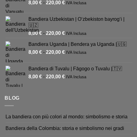
8,00
€
-
220,00
€
IVA Inclusa
Bandiera Uzbekistan | Oʻzbekiston bayrogʻi |
🇺🇿
8,00
€
-
220,00
€
IVA Inclusa
Bandiera Uganda | Bendera ya Uganda |🇺🇬
8,00
€
-
220,00
€
IVA Inclusa
Bandiera di Tuvalu | Fāgogo o Tuvalu |🇹🇻
8,00
€
-
220,00
€
IVA Inclusa
BLOG
La bandiera con più colori al mondo: simbolismo e storia
Bandiera della Colombia: storia e simbolismo nei gradi