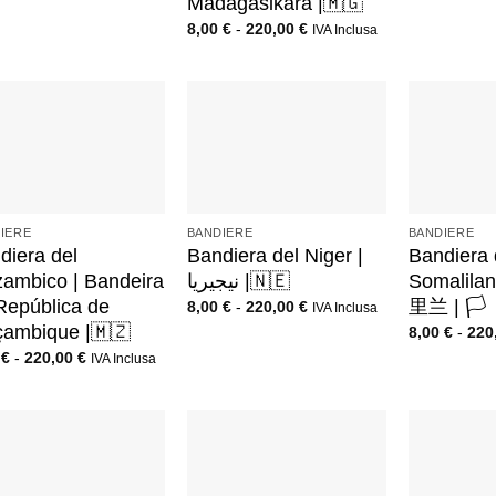
Madagasikara |🇲🇬
8,00
€
-
220,00
€
IVA Inclusa
+
+
IERE
BANDIERE
BANDIERE
diera del
Bandiera del Niger |
Bandiera 
ambico | Bandeira
نيجيريا |🇳🇪
Somalil
República de
里兰 | 🏳️
8,00
€
-
220,00
€
IVA Inclusa
ambique |🇲🇿
8,00
€
-
220
0
€
-
220,00
€
IVA Inclusa