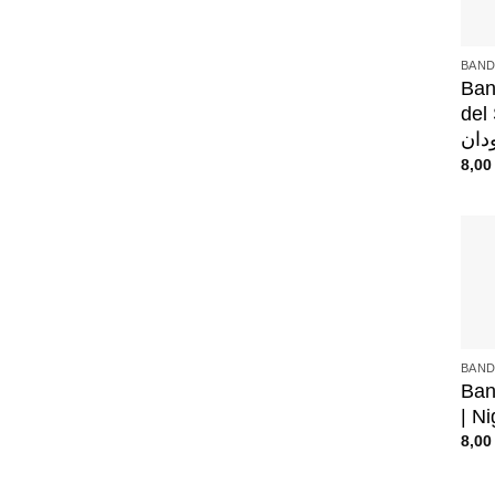
+
BAND
Ban
del S
8,0
+
BAND
Ban
| Ni
8,0