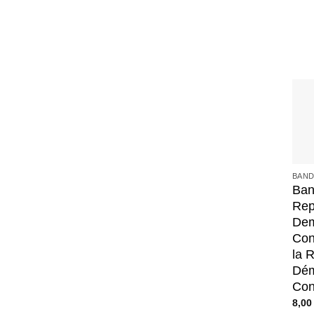
+
BAND
Ban
Rep
Dem
Con
la 
Dém
Con
8,0