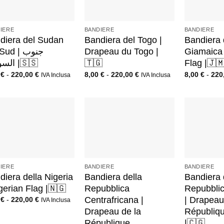
+
+
IERE
BANDIERE
BANDIERE
diera del Sudan
Bandiera del Togo |
Bandiera 
ud | جنوب
Drapeau du Togo |
Giamaica 
السودان |🇸🇸
🇹🇬
Flag |🇯
0
€
-
220,00
€
8,00
€
-
220,00
€
8,00
€
-
220
IVA Inclusa
IVA Inclusa
+
+
IERE
BANDIERE
BANDIERE
diera della Nigeria
Bandiera della
Bandiera 
gerian Flag |🇳🇬
Repubblica
Repubbli
Centrafricana |
| Drapeau
0
€
-
220,00
€
IVA Inclusa
Drapeau de la
Républiq
République
|🇨🇬