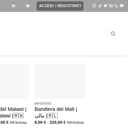
I
ACCEDI / REGISTRATI
+
BANDIERE
del Malawi |
Bandiera del Mali |
alawi |🇲🇼
مالى |🇲🇱
,00
€
8,00
€
-
220,00
€
IVA Inclusa
IVA Inclusa