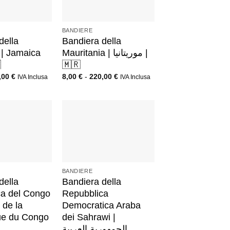
+
BANDIERE
della
Bandiera della
| Jamaica
Mauritania | موريتانيا |

🇲🇷
,00
€
8,00
€
-
220,00
€
IVA Inclusa
IVA Inclusa
+
BANDIERE
della
Bandiera della
ca del Congo
Repubblica
 de la
Democratica Araba
ue du Congo
dei Sahrawi |
الجمهورية العربية