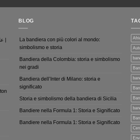
BLOG
TA
Afri
La bandiera con più colori al mondo:
simbolismo e storia
Aut
ban
Bandiera della Colombia: storia e simbolismo
nei gradi
Ban
band
Bandiera dell’Inter di Milano: storia e
significato
Ban
ton
Ban
Storia e simbolismo della bandiera di Sicilia
ban
Bandiere nella Formula 1: Storia e Significato
Ban
Bandiere nella Formula 1: Storia e Significato
Cen
Env