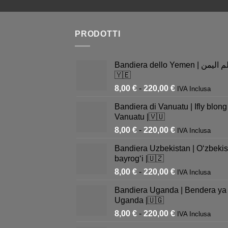
PRODOTTI
Bandiera dello Yemen | علم اليمن |
🇾🇪
8,00
€
-
220,00
€
IVA Inclusa
Bandiera di Vanuatu | Ifly blong
Vanuatu |🇻🇺
8,00
€
-
220,00
€
IVA Inclusa
Bandiera Uzbekistan | Oʻzbekis
bayrogʻi |🇺🇿
8,00
€
-
220,00
€
IVA Inclusa
Bandiera Uganda | Bendera ya
Uganda |🇺🇬
8,00
€
-
220,00
€
IVA Inclusa