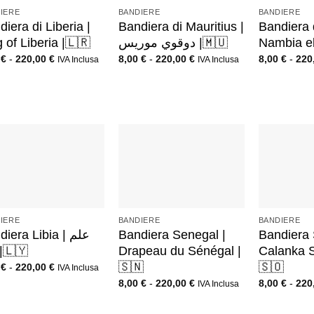
IERE
BANDIERE
BANDIERE
iera di Liberia |
Bandiera di Mauritius |
Bandiera 
 of Liberia |🇱🇷
دوقوي موريس |🇲🇺
Nambia ek
0
€
-
220,00
€
8,00
€
-
220,00
€
8,00
€
-
220
IVA Inclusa
IVA Inclusa
+
+
IERE
BANDIERE
BANDIERE
iera Libia | علم
Bandiera Senegal |
Bandiera 
ليبي |🇱🇾
Drapeau du Sénégal |
Calanka S
🇸🇳
🇸🇴
0
€
-
220,00
€
IVA Inclusa
8,00
€
-
220,00
€
8,00
€
-
220
IVA Inclusa