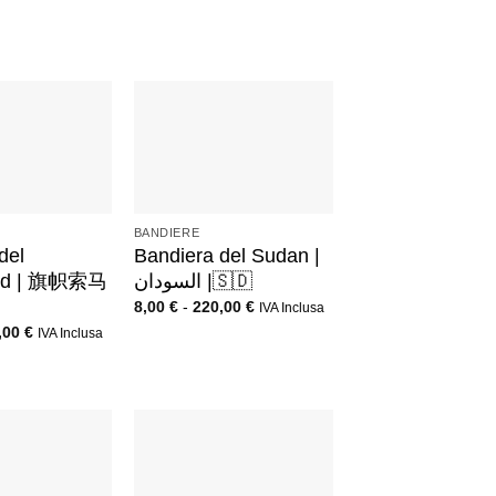
+
BANDIERE
del
Bandiera del Sudan |
and | 旗帜索马
السودان |🇸🇩
8,00
€
-
220,00
€
IVA Inclusa
,00
€
IVA Inclusa