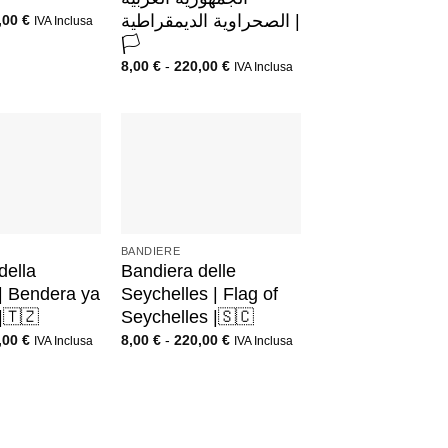
الصحراوية الديمقراطية |
,00
€
IVA Inclusa
🏳️
8,00
€
-
220,00
€
IVA Inclusa
+
BANDIERE
della
Bandiera delle
| Bendera ya
Seychelles | Flag of
|🇹🇿
Seychelles |🇸🇨
,00
€
8,00
€
-
220,00
€
IVA Inclusa
IVA Inclusa