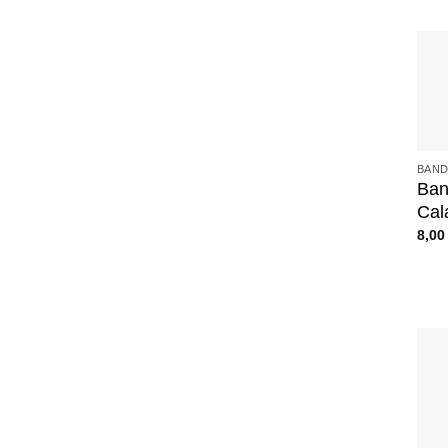
+
BAND
Band
Cal
8,0
+