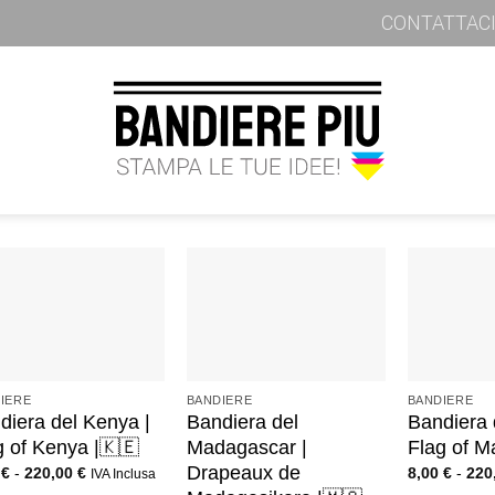
CONTATTAC
+
+
IERE
BANDIERE
BANDIERE
diera del Kenya |
Bandiera del
Bandiera 
g of Kenya |🇰🇪
Madagascar |
Flag of M
Drapeaux de
0
€
-
220,00
€
8,00
€
-
220
IVA Inclusa