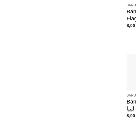
BAND
Band
Flag
8,0
+
BAND
Band
ا
8,0