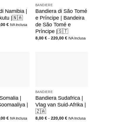
BANDIERE
di Namibia |
Bandiera di São Tomé
utu |🇳🇦
e Príncipe | Bandeira
de São Tomé e
,00
€
IVA Inclusa
Príncipe |🇸🇹
8,00
€
-
220,00
€
IVA Inclusa
+
BANDIERE
Somalia |
Bandiera Sudafrica |
oomaaliya |
Vlag van Suid-Afrika |
🇿🇦
,00
€
8,00
€
-
220,00
€
IVA Inclusa
IVA Inclusa