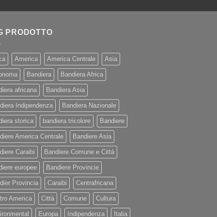
G PRODOTTO
ca
America
America Centrale
Asia
onoma
Bandiera
Bandiera Africa
diera africana
Bandiera Asia
diera Indipendenza
Bandiera Nazionale
iera storica
bandiera tricolore
Bandiere
diere America Centrale
Bandiere Asia
diere Caraibi
Bandiere Comune e Città
diere europee
Bandiere Provincie
dier Provincia
Caraibi
Centrafricana
tro America
Città
Comune
Cultura
ironmental
Europa
Indipendenza
Italia