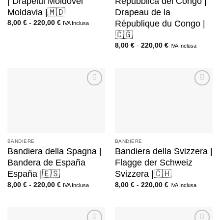
| Drapelul Moldovei
Repubblica del Congo |
Moldavia |🇲🇩
Drapeau de la
République du Congo |
8,00
€
-
220,00
€
IVA Inclusa
🇨🇬
8,00
€
-
220,00
€
IVA Inclusa
BANDIERE
BANDIERE
Bandiera della Spagna |
Bandiera della Svizzera |
Bandera de España
Flagge der Schweiz
España |🇪🇸
Svizzera |🇨🇭
8,00
€
-
220,00
€
8,00
€
-
220,00
€
IVA Inclusa
IVA Inclusa