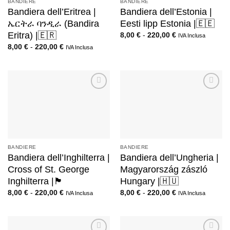
BANDIERE
BANDIERE
Bandiera dell’Eritrea |
Bandiera dell’Estonia |
ኤርትራ ባንዲራ (Bandira
Eesti lipp Estonia |🇪🇪
Eritra) |🇪🇷
8,00
€
-
220,00
€
IVA Inclusa
8,00
€
-
220,00
€
IVA Inclusa
BANDIERE
BANDIERE
Bandiera dell’Inghilterra |
Bandiera dell’Ungheria |
Cross of St. George
Magyarország zászló
Inghilterra |🏴󠁧󠁢󠁥󠁮󠁧󠁿
Hungary |🇭🇺
8,00
€
-
220,00
€
8,00
€
-
220,00
€
IVA Inclusa
IVA Inclusa