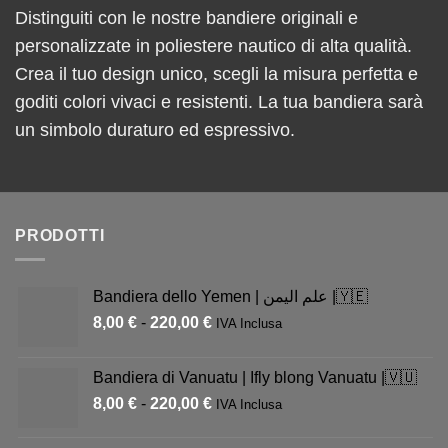
Distinguiti con le nostre bandiere originali e
personalizzate in poliestere nautico di alta qualità.
Crea il tuo design unico, scegli la misura perfetta e
goditi colori vivaci e resistenti. La tua bandiera sarà
un simbolo duraturo ed espressivo.
PRODOTTI
Bandiera dello Yemen | علم اليمن |🇾🇪
8,00
€
-
220,00
€
IVA Inclusa
Bandiera di Vanuatu | Ifly blong Vanuatu |🇻🇺
8,00
€
-
220,00
€
IVA Inclusa