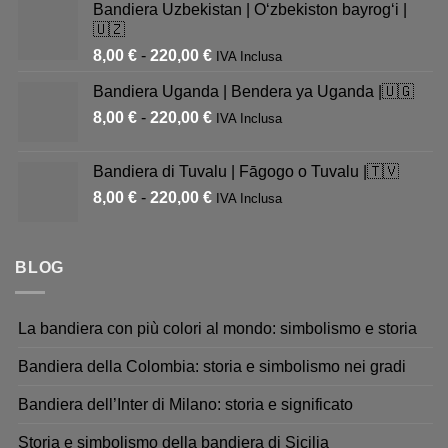
Bandiera Uzbekistan | Oʻzbekiston bayrogʻi |
🇺🇿
8,00
€
-
220,00
€
IVA Inclusa
Bandiera Uganda | Bendera ya Uganda |🇺🇬
8,00
€
-
220,00
€
IVA Inclusa
Bandiera di Tuvalu | Fāgogo o Tuvalu |🇹🇻
8,00
€
-
220,00
€
IVA Inclusa
BLOG
La bandiera con più colori al mondo: simbolismo e storia
Bandiera della Colombia: storia e simbolismo nei gradi
Bandiera dell’Inter di Milano: storia e significato
Storia e simbolismo della bandiera di Sicilia