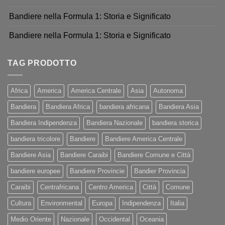
Bandiere nella Formula 1: Storia e Significato
Bandiere nella Formula 1: Storia e Significato
TAG PRODOTTO
Africa
America
America Centrale
Asia
Autonoma
Bandiera
Bandiera Africa
bandiera africana
Bandiera Asia
Bandiera Indipendenza
Bandiera Nazionale
bandiera storica
bandiera tricolore
Bandiere
Bandiere America Centrale
Bandiere Asia
Bandiere Caraibi
Bandiere Comune e Città
bandiere europee
Bandiere Provincie
Bandier Provincia
Caraibi
Centrafricana
Centro America
Città
Comune
Cultura
Environmental
Europa
Indipendenza
Italia
Medio Oriente
Nazionale
Occidental
Oceania