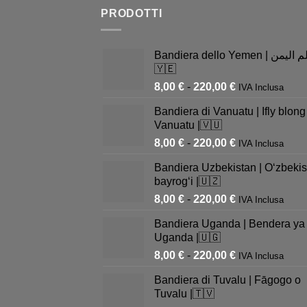
PRODOTTI
Bandiera dello Yemen | علم اليمن |
🇾🇪
8,00
€
-
220,00
€
IVA Inclusa
Bandiera di Vanuatu | Ifly blong
Vanuatu |🇻🇺
8,00
€
-
220,00
€
IVA Inclusa
Bandiera Uzbekistan | Oʻzbekis
bayrogʻi |🇺🇿
8,00
€
-
220,00
€
IVA Inclusa
Bandiera Uganda | Bendera ya
Uganda |🇺🇬
8,00
€
-
220,00
€
IVA Inclusa
Bandiera di Tuvalu | Fāgogo o
Tuvalu |🇹🇻