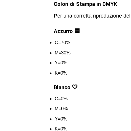
Colori di Stampa in CMYK
Per una corretta riproduzione del
Azzurro 🟦
C=70%
M=30%
Y=0%
K=0%
Bianco 🤍
C=0%
M=0%
Y=0%
K=0%