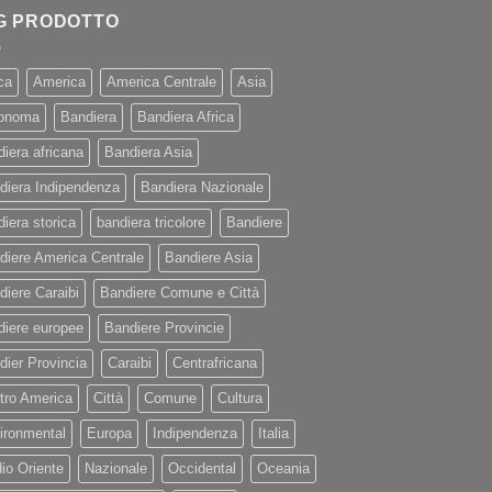
G PRODOTTO
ca
America
America Centrale
Asia
onoma
Bandiera
Bandiera Africa
diera africana
Bandiera Asia
diera Indipendenza
Bandiera Nazionale
iera storica
bandiera tricolore
Bandiere
diere America Centrale
Bandiere Asia
diere Caraibi
Bandiere Comune e Città
diere europee
Bandiere Provincie
dier Provincia
Caraibi
Centrafricana
tro America
Città
Comune
Cultura
ironmental
Europa
Indipendenza
Italia
io Oriente
Nazionale
Occidental
Oceania