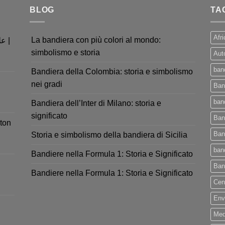
BLOG
TA
Afri
La bandiera con più colori al mondo:
simbolismo e storia
Aut
ban
Bandiera della Colombia: storia e simbolismo
nei gradi
Ban
band
Bandiera dell’Inter di Milano: storia e
significato
Ban
ton
Ban
Storia e simbolismo della bandiera di Sicilia
ban
Bandiere nella Formula 1: Storia e Significato
Ban
Bandiere nella Formula 1: Storia e Significato
Cen
Env
Med