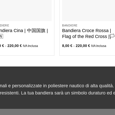
+
+
DIERE
BANDIERE
ndiera Cina | 中国国旗 |
Bandiera Croce Rossa |
🇳
Flag of the Red Cross |🏳️
00
€
-
220,00
€
8,00
€
-
220,00
€
IVA Inclusa
IVA Inclusa
nali e personalizzate in poliestere nautico di alta qualità.
e resistenti. La tua bandiera sarà un simbolo duraturo ed 