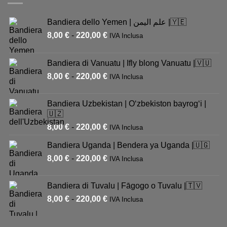
Bandiera dello Yemen | علم اليمن |🇾🇪
8,00
€
-
220,00
€
IVA Inclusa
Bandiera di Vanuatu | Ifly blong Vanuatu |🇻🇺
8,00
€
-
220,00
€
IVA Inclusa
Bandiera Uzbekistan | Oʻzbekiston bayrogʻi |
🇺🇿
8,00
€
-
220,00
€
IVA Inclusa
Bandiera Uganda | Bendera ya Uganda |🇺🇬
8,00
€
-
220,00
€
IVA Inclusa
Bandiera di Tuvalu | Fāgogo o Tuvalu |🇹🇻
8,00
€
-
220,00
€
IVA Inclusa