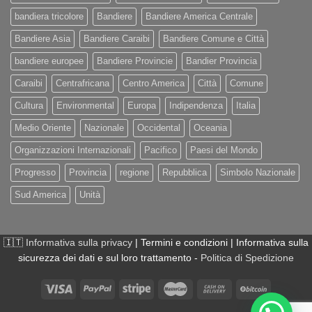
bandiera tricolore
Bandiere
Bandiere America Centrale
Bandiere Asia
Bandiere Caraibi
Bandiere Comune e Città
bandiere europee
Bandiere Provincie
Bandier Provincia
Caraibi
Centrafricana
Centro America
Città
Comune
Cultura
Environmental
Europa
Indipendenza
Italia
Medio Oriente
Nazionale
Occidental
Oceania
Organizzazioni Internazionali
Pacifico
Paesi del Mondo
Progresso
Provincia
regione
Repubblica
Simbolo Nazionale
Sud America
Unità
🇮🇹
Informativa sulla privacy
| Termini e condizioni | Informativa sulla
sicurezza dei dati e sul loro trattamento -
Politica di Spedizione