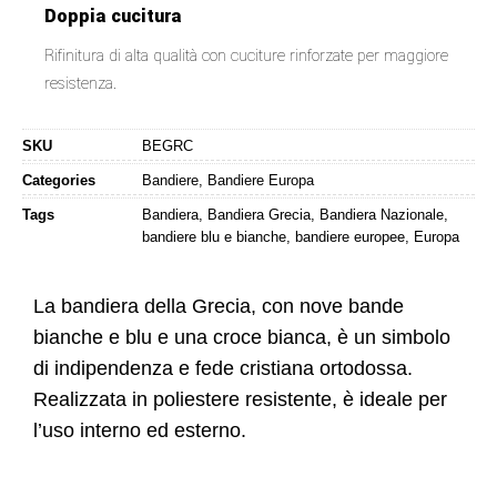
Doppia cucitura
Rifinitura di alta qualità con cuciture rinforzate per maggiore
resistenza.
SKU
BEGRC
Categories
Bandiere
,
Bandiere Europa
Tags
Bandiera
,
Bandiera Grecia
,
Bandiera Nazionale
,
bandiere blu e bianche
,
bandiere europee
,
Europa
La bandiera della Grecia, con nove bande
bianche e blu e una croce bianca, è un simbolo
di indipendenza e fede cristiana ortodossa.
Realizzata in poliestere resistente, è ideale per
l’uso interno ed esterno.