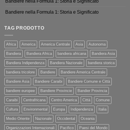
Bandiere nella Formula 1: Storia e Significato
Bandiere nella Formula 1: Storia e Significato
TAG PRODOTTO
Africa
America
America Centrale
Asia
Autonoma
Bandiera
Bandiera Africa
bandiera africana
Bandiera Asia
Bandiera Indipendenza
Bandiera Nazionale
bandiera storica
bandiera tricolore
Bandiere
Bandiere America Centrale
Bandiere Asia
Bandiere Caraibi
Bandiere Comune e Città
bandiere europee
Bandiere Provincie
Bandier Provincia
Caraibi
Centrafricana
Centro America
Città
Comune
Cultura
Environmental
Europa
Indipendenza
Italia
Medio Oriente
Nazionale
Occidental
Oceania
Organizzazioni Internazionali
Pacifico
Paesi del Mondo