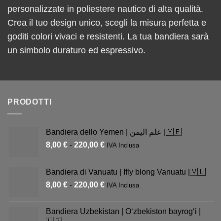
personalizzate in poliestere nautico di alta qualità.
Crea il tuo design unico, scegli la misura perfetta e
goditi colori vivaci e resistenti. La tua bandiera sarà
un simbolo duraturo ed espressivo.
PRODOTTI
Bandiera dello Yemen | علم اليمن |🇾🇪
8,00
€
-
220,00
€
IVA Inclusa
Bandiera di Vanuatu | Ifly blong Vanuatu |🇻🇺
8,00
€
-
220,00
€
IVA Inclusa
Bandiera Uzbekistan | Oʻzbekiston bayrogʻi |