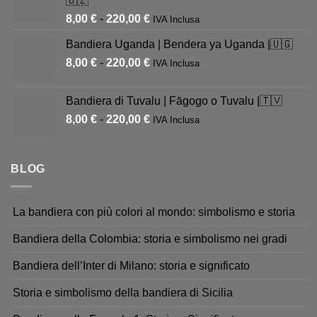
🇺🇿
8,00
€
-
220,00
€
IVA Inclusa
Bandiera Uganda | Bendera ya Uganda |🇺🇬
8,00
€
-
220,00
€
IVA Inclusa
Bandiera di Tuvalu | Fāgogo o Tuvalu |🇹🇻
8,00
€
-
220,00
€
IVA Inclusa
BLOG
La bandiera con più colori al mondo: simbolismo e storia
Bandiera della Colombia: storia e simbolismo nei gradi
Bandiera dell’Inter di Milano: storia e significato
Storia e simbolismo della bandiera di Sicilia