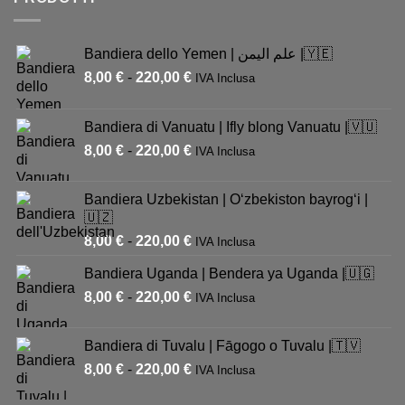
Bandiera dello Yemen | علم اليمن |🇾🇪
8,00
€
-
220,00
€
IVA Inclusa
Bandiera di Vanuatu | Ifly blong Vanuatu |🇻🇺
8,00
€
-
220,00
€
IVA Inclusa
Bandiera Uzbekistan | Oʻzbekiston bayrogʻi |
🇺🇿
8,00
€
-
220,00
€
IVA Inclusa
Bandiera Uganda | Bendera ya Uganda |🇺🇬
8,00
€
-
220,00
€
IVA Inclusa
Bandiera di Tuvalu | Fāgogo o Tuvalu |🇹🇻
8,00
€
-
220,00
€
IVA Inclusa