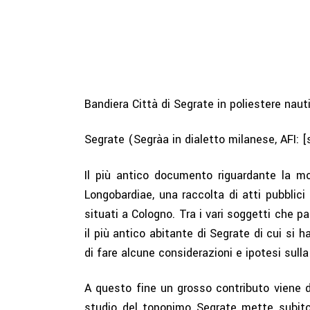
Bandiera Città di Segrate in poliestere nau
Segrate (Segràa in dialetto milanese, AFI: [
Il più antico documento riguardante la m
Longobardiae, una raccolta di atti pubblic
situati a Cologno. Tra i vari soggetti che 
il più antico abitante di Segrate di cui si
di fare alcune considerazioni e ipotesi sull
A questo fine un grosso contributo viene da
studio del toponimo Segrate mette subito