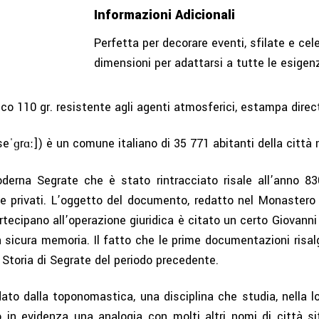
Informazioni Adicionali
Perfetta per decorare eventi, sfilate e celeb
dimensioni per adattarsi a tutte le esigenze
tico 110 gr. resistente agli agenti atmosferici, estampa dir
seˈɡrɑː]) è un
comune
italiano di 35 771 abitanti della
città
m
oderna Segrate che è stato rintracciato risale all’anno 8
i e privati. L’oggetto del documento, redatto nel Monastero
partecipano all’operazione giuridica è citato un certo Giovan
 ha sicura memoria. Il fatto che le prime documentazioni risa
a Storia di Segrate del periodo precedente.
to dalla toponomastica, una disciplina che studia, nella lor
 in evidenza una analogia con molti altri nomi di
città
si