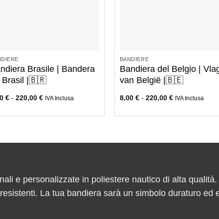
+
+
NDIERE
BANDIERE
ndiera Brasile | Bandera
Bandiera del Belgio | Vla
 Brasil |🇧🇷
van België |🇧🇪
00
€
-
220,00
€
8,00
€
-
220,00
€
IVA Inclusa
IVA Inclusa
nali e personalizzate in poliestere nautico di alta qualità.
e resistenti. La tua bandiera sarà un simbolo duraturo ed 