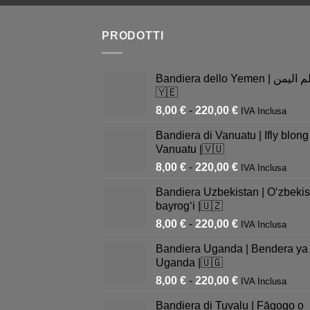
PRODOTTI
Bandiera dello Yemen | علم اليمن |
🇾🇪
8,00
€
-
220,00
€
IVA Inclusa
Bandiera di Vanuatu | Ifly blong
Vanuatu |🇻🇺
8,00
€
-
220,00
€
IVA Inclusa
Bandiera Uzbekistan | Oʻzbekis
bayrogʻi |🇺🇿
8,00
€
-
220,00
€
IVA Inclusa
Bandiera Uganda | Bendera ya
Uganda |🇺🇬
8,00
€
-
220,00
€
IVA Inclusa
Bandiera di Tuvalu | Fāgogo o