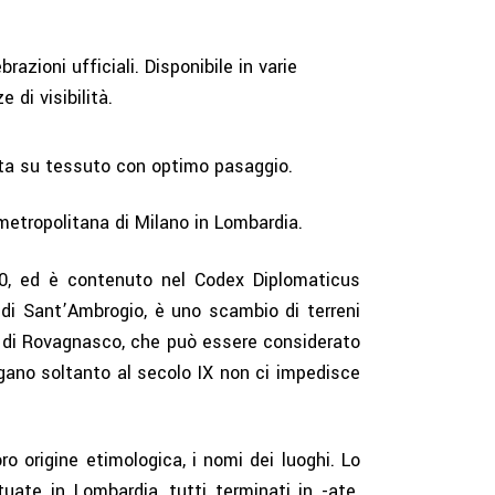
razioni ufficiali. Disponibile in varie
 di visibilità.
ecta su tessuto con optimo pasaggio.
etropolitana di
Milano
in
Lombardia
.
30, ed è contenuto nel Codex Diplomaticus
 di Sant’Ambrogio, è uno scambio di terreni
ni di Rovagnasco, che può essere considerato
lgano soltanto al secolo IX non ci impedisce
o origine etimologica, i nomi dei luoghi. Lo
tuate in
Lombardia
, tutti terminati in -ate.