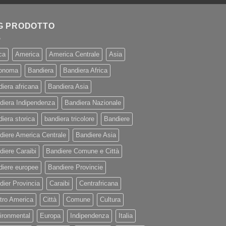
G PRODOTTO
ca
America
America Centrale
Asia
onoma
Bandiera
Bandiera Africa
diera africana
Bandiera Asia
diera Indipendenza
Bandiera Nazionale
iera storica
bandiera tricolore
Bandiere
diere America Centrale
Bandiere Asia
diere Caraibi
Bandiere Comune e Città
diere europee
Bandiere Provincie
dier Provincia
Caraibi
Centrafricana
tro America
Città
Comune
Cultura
ironmental
Europa
Indipendenza
Italia