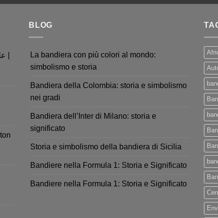
BLOG
TA
Afri
La bandiera con più colori al mondo:
simbolismo e storia
Aut
ban
Bandiera della Colombia: storia e simbolismo
nei gradi
Ban
band
Bandiera dell’Inter di Milano: storia e
significato
Ban
ton
Ban
Storia e simbolismo della bandiera di Sicilia
ban
Bandiere nella Formula 1: Storia e Significato
Ban
Bandiere nella Formula 1: Storia e Significato
Cen
Env