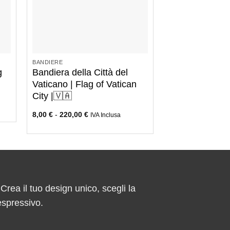
+
BANDIERE
g
Bandiera della Città del
Vaticano | Flag of Vatican
City |🇻🇦
8,00
€
-
220,00
€
IVA Inclusa
 Crea il tuo design unico, scegli la
espressivo.