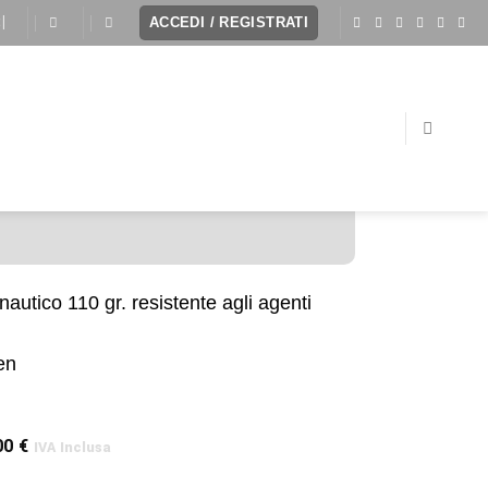
I
ACCEDI / REGISTRATI
nautico 110 gr. resistente agli agenti
en
00
€
IVA Inclusa