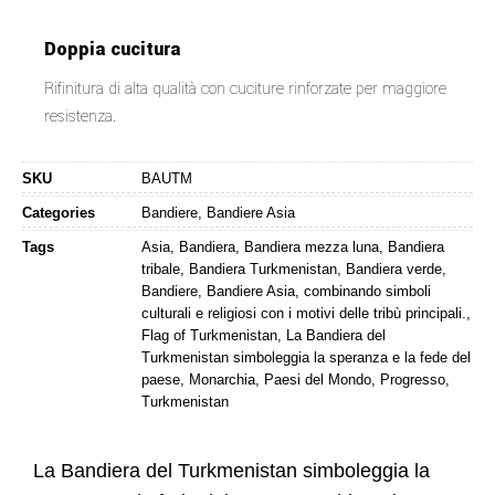
Doppia cucitura
Rifinitura di alta qualità con cuciture rinforzate per maggiore
resistenza.
SKU
BAUTM
Categories
Bandiere
,
Bandiere Asia
Tags
Asia
,
Bandiera
,
Bandiera mezza luna
,
Bandiera
tribale
,
Bandiera Turkmenistan
,
Bandiera verde
,
Bandiere
,
Bandiere Asia
,
combinando simboli
culturali e religiosi con i motivi delle tribù principali.
,
Flag of Turkmenistan
,
La Bandiera del
Turkmenistan simboleggia la speranza e la fede del
paese
,
Monarchia
,
Paesi del Mondo
,
Progresso
,
Turkmenistan
La Bandiera del Turkmenistan simboleggia la