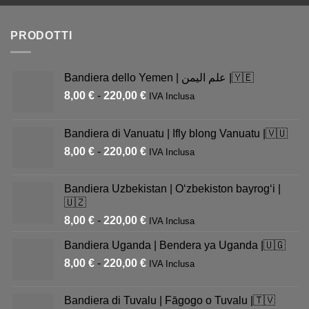
PRODOTTI
Bandiera dello Yemen | علم اليمن |🇾🇪
8,00
€
-
220,00
€
IVA Inclusa
Bandiera di Vanuatu | Ifly blong Vanuatu |🇻🇺
8,00
€
-
220,00
€
IVA Inclusa
Bandiera Uzbekistan | Oʻzbekiston bayrogʻi |
🇺🇿
8,00
€
-
220,00
€
IVA Inclusa
Bandiera Uganda | Bendera ya Uganda |🇺🇬
8,00
€
-
220,00
€
IVA Inclusa
Bandiera di Tuvalu | Fāgogo o Tuvalu |🇹🇻