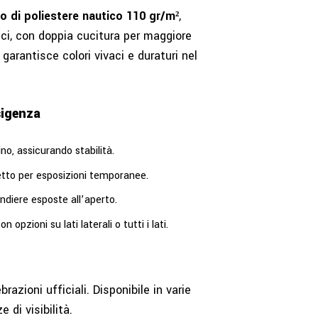
o di poliestere nautico 110 gr/m²
,
ci, con doppia cucitura per maggiore
garantisce colori vivaci e duraturi nel
sigenza
no, assicurando stabilità.
fetto per esposizioni temporanee.
andiere esposte all’aperto.
n opzioni su lati laterali o tutti i lati.
razioni ufficiali. Disponibile in varie
 di visibilità.