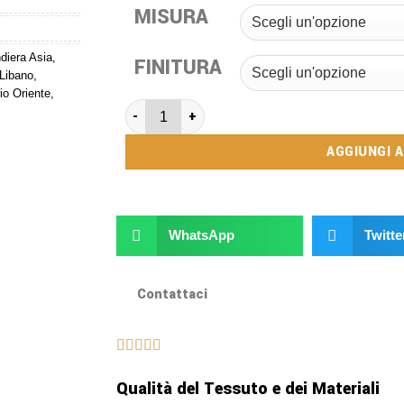
MISURA
diera Asia
,
FINITURA
 Libano
,
o Oriente
,
AGGIUNGI 
WhatsApp
Twitte
Contattaci
Qualità del Tessuto e dei Materiali