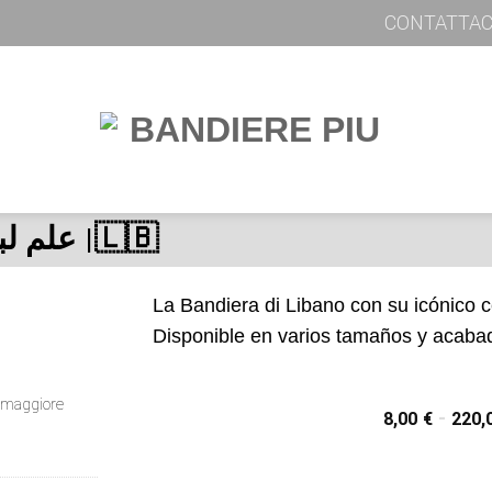
CONTATTAC
BANDIERA LIBANO | علم لبنان |🇱🇧
La Bandiera di Libano con su icónico c
Disponible en varios tamaños y acabad
er maggiore
8,00
€
-
220,