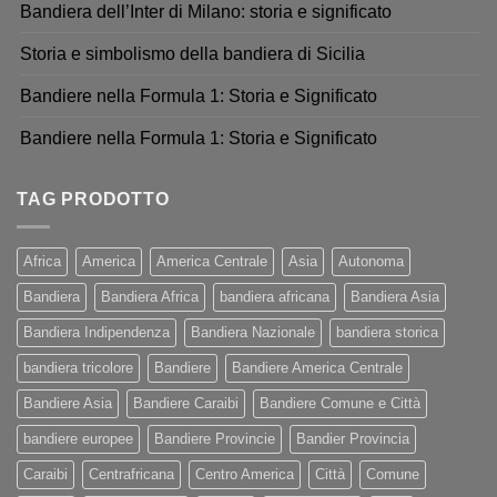
Bandiera dell’Inter di Milano: storia e significato
Storia e simbolismo della bandiera di Sicilia
Bandiere nella Formula 1: Storia e Significato
Bandiere nella Formula 1: Storia e Significato
TAG PRODOTTO
Africa
America
America Centrale
Asia
Autonoma
Bandiera
Bandiera Africa
bandiera africana
Bandiera Asia
Bandiera Indipendenza
Bandiera Nazionale
bandiera storica
bandiera tricolore
Bandiere
Bandiere America Centrale
Bandiere Asia
Bandiere Caraibi
Bandiere Comune e Città
bandiere europee
Bandiere Provincie
Bandier Provincia
Caraibi
Centrafricana
Centro America
Città
Comune