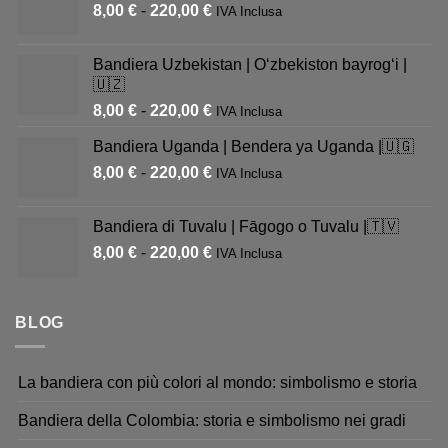
8,00
€
-
220,00
€
IVA Inclusa
Bandiera Uzbekistan | Oʻzbekiston bayrogʻi |
🇺🇿
8,00
€
-
220,00
€
IVA Inclusa
Bandiera Uganda | Bendera ya Uganda |🇺🇬
8,00
€
-
220,00
€
IVA Inclusa
Bandiera di Tuvalu | Fāgogo o Tuvalu |🇹🇻
8,00
€
-
220,00
€
IVA Inclusa
BLOG
La bandiera con più colori al mondo: simbolismo e storia
Bandiera della Colombia: storia e simbolismo nei gradi