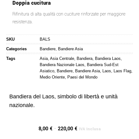
Doppia cucitura
Rifinitura di alta qualità con cuciture rinforzate per maggiore
resistenza.
SKU
BALS
Categories
Bandiere
,
Bandiere Asia
Tags
Asia
,
Asia Centrale
,
Bandiera
,
Bandiera Laos
,
Bandiera Nazionale Laos
,
Bandiera Sud-Est
Asiatico
,
Bandiere
,
Bandiere Asia
,
Laos
,
Laos Flag
,
Medio Oriente
,
Paesi del Mondo
Bandiera del Laos, simbolo di libertà e unità
nazionale.
8,00
€
-
220,00
€
IVA Inclusa