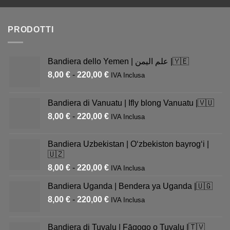
PRODOTTI
Bandiera dello Yemen | علم اليمن |🇾🇪
8,00
€
-
220,00
€
IVA Inclusa
Bandiera di Vanuatu | Ifly blong Vanuatu |🇻🇺
8,00
€
-
220,00
€
IVA Inclusa
Bandiera Uzbekistan | Oʻzbekiston bayrogʻi |
🇺🇿
8,00
€
-
220,00
€
IVA Inclusa
Bandiera Uganda | Bendera ya Uganda |🇺🇬
8,00
€
-
220,00
€
IVA Inclusa
Bandiera di Tuvalu | Fāgogo o Tuvalu |🇹🇻