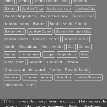
Africa
America
America Centrale
Asia
Autonoma
Bandiera
Bandiera Africa
bandiera africana
Bandiera Asia
Bandiera Indipendenza
Bandiera Nazionale
bandiera storica
bandiera tricolore
Bandiere
Bandiere America Centrale
Bandiere Asia
Bandiere Caraibi
Bandiere Comune e Città
bandiere europee
Bandiere Provincie
Bandier Provincia
Caraibi
Centrafricana
Centro America
Città
Comune
Cultura
Environmental
Europa
Indipendenza
Italia
Medio Oriente
Nazionale
Occidental
Oceania
Organizzazioni Internazionali
Pacifico
Paesi del Mondo
Progresso
Provincia
regione
Repubblica
Simbolo Nazionale
Sud America
Unità
🇮🇹
Informativa sulla privacy
| Termini e condizioni | Informativa sulla
sicurezza dei dati e sul loro trattamento -
Politica di Spedizione