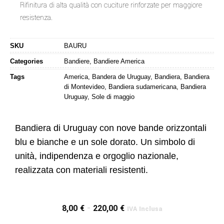
Rifinitura di alta qualità con cuciture rinforzate per maggiore
resistenza.
SKU
BAURU
Categories
Bandiere
,
Bandiere America
Tags
America
,
Bandera de Uruguay
,
Bandiera
,
Bandiera
di Montevideo
,
Bandiera sudamericana
,
Bandiera
Uruguay
,
Sole di maggio
Bandiera di Uruguay con nove bande orizzontali
blu e bianche e un sole dorato. Un simbolo di
unità, indipendenza e orgoglio nazionale,
realizzata con materiali resistenti.
8,00
€
-
220,00
€
IVA Inclusa