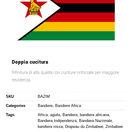
Doppia cucitura
Rifinitura di alta qualità con cuciture rinforzate per maggiore
resistenza.
SKU
BAZIM
Categories
Bandiere
,
Bandiere Africa
Tags
Africa
,
aguila
,
Bandiera
,
bandiera africana
,
Bandiera Indipendenza
,
Bandiera Nazionale
,
bandiera rossa
,
Drapeau du Zimbabwe
,
Zimbabwe