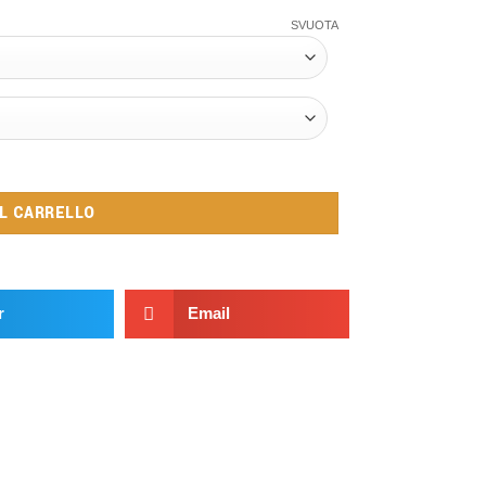
SVUOTA
AL CARRELLO
r
Email