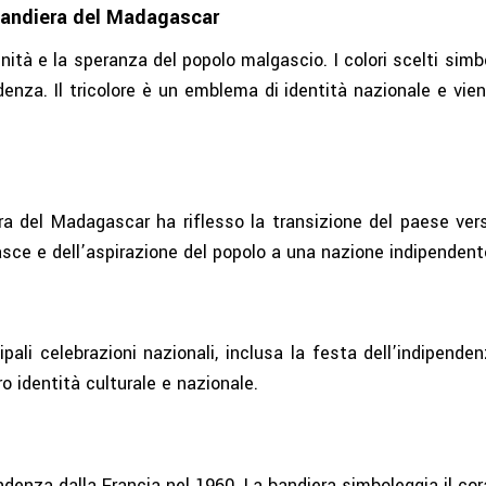
Bandiera del Madagascar
tà e la speranza del popolo malgascio. I colori scelti simbo
denza. Il tricolore è un emblema di identità nazionale e vien
a del Madagascar ha riflesso la transizione del paese verso
gasce e dell’aspirazione del popolo a una nazione indipendent
pali celebrazioni nazionali, inclusa la festa dell’indipende
o identità culturale e nazionale.
denza dalla Francia nel 1960. La bandiera simboleggia il cora