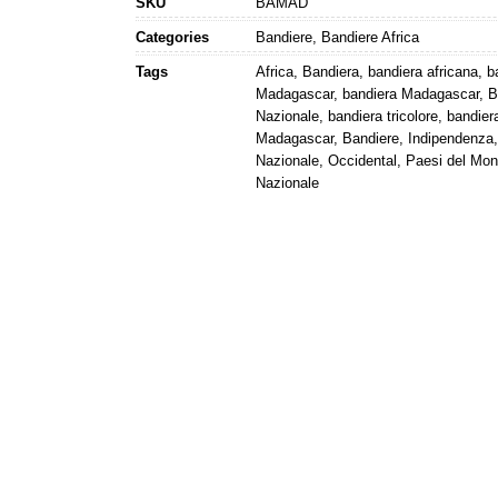
SKU
BAMAD
Categories
Bandiere
,
Bandiere Africa
Tags
Africa
,
Bandiera
,
bandiera africana
,
b
Madagascar
,
bandiera Madagascar
,
B
Nazionale
,
bandiera tricolore
,
bandiera
Madagascar
,
Bandiere
,
Indipendenza
Nazionale
,
Occidental
,
Paesi del Mo
Nazionale