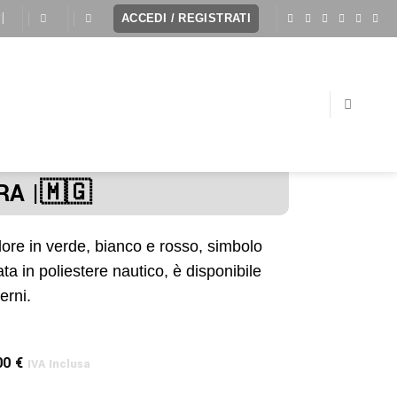
I
ACCEDI / REGISTRATI
A |🇲🇬
ore in verde, bianco e rosso, simbolo
ata in poliestere nautico, è disponibile
erni.
00
€
IVA Inclusa