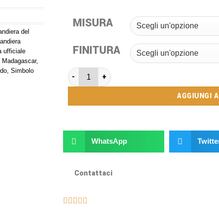
MISURA
andiera del
andiera
FINITURA
 ufficiale
,
Madagascar
,
ndo
,
Simbolo
AGGIUNGI 
WhatsApp
Twitte
Contattaci