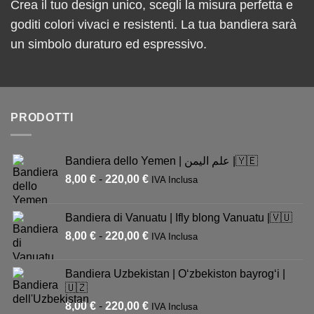
Crea il tuo design unico, scegli la misura perfetta e
goditi colori vivaci e resistenti. La tua bandiera sarà
un simbolo duraturo ed espressivo.
PRODOTTI
Bandiera dello Yemen | علم اليمن |🇾🇪
8,00
€
-
220,00
€
IVA Inclusa
Bandiera di Vanuatu | Ifly blong Vanuatu |🇻🇺
8,00
€
-
220,00
€
IVA Inclusa
Bandiera Uzbekistan | Oʻzbekiston bayrogʻi |
🇺🇿
8,00
€
-
220,00
€
IVA Inclusa