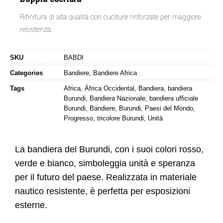
Rifinitura di alta qualità con cuciture rinforzate per maggiore
resistenza.
SKU
BABDI
Categories
Bandiere
,
Bandiere Africa
Tags
Africa
,
África Occidental
,
Bandiera
,
bandiera
Burundi
,
Bandiera Nazionale
,
bandiera ufficiale
Burundi
,
Bandiere
,
Burundi
,
Paesi del Mondo
,
Progresso
,
tricolore Burundi
,
Unità
La bandiera del Burundi, con i suoi colori rosso,
verde e bianco, simboleggia unità e speranza
per il futuro del paese. Realizzata in materiale
nautico resistente, è perfetta per esposizioni
esterne.