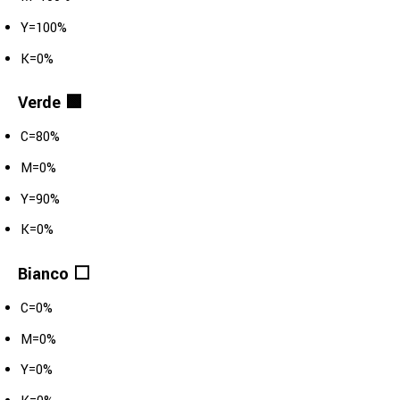
Y=100%
K=0%
Verde 🟩
C=80%
M=0%
Y=90%
K=0%
Bianco ⬜️
C=0%
M=0%
Y=0%