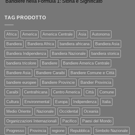
Bandiere nella Formula 1: Storia e Significato
TAG PRODOTTO
Africa
America
America Centrale
Asia
Autonoma
Bandiera
Bandiera Africa
bandiera africana
Bandiera Asia
Bandiera Indipendenza
Bandiera Nazionale
bandiera storica
bandiera tricolore
Bandiere
Bandiere America Centrale
Bandiere Asia
Bandiere Caraibi
Bandiere Comune e Città
bandiere europee
Bandiere Provincie
Bandier Provincia
Caraibi
Centrafricana
Centro America
Città
Comune
Cultura
Environmental
Europa
Indipendenza
Italia
Medio Oriente
Nazionale
Occidental
Oceania
Organizzazioni Internazionali
Pacifico
Paesi del Mondo
Progresso
Provincia
regione
Repubblica
Simbolo Nazionale